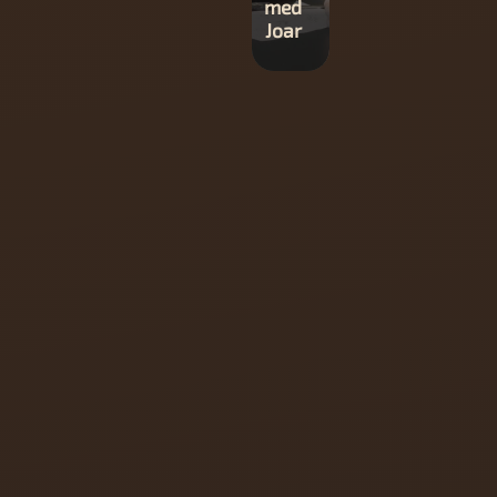
med
med
Joar
Joar