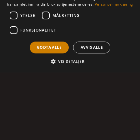
har samlet inn fra din bruk av tjenestene deres.
Personvernerklæring
YTELSE
MÅLRETTING
FUNKSJONALITET
GODTA ALLE
AVVIS ALLE
VIS DETALJER
Vi har lang og solid erfaring
som produsent og
leverandør av sprøytestøpte
produkter,