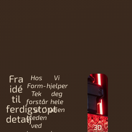
Fra
Hos
Vi
Form-
hjelper
idé
Tek
deg
til
forstår
hele
ferdigstøpt
vi
veien
detalj
gleden
ved
3D
3D