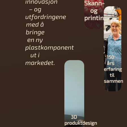
innovasjon
Skann-
Skann-
– og
og
og
utfordringene
printing
printing
med å
bringe
en ny
plastkomponent
ut i
150
markedet.
års
erfaring
Skredders
til
sammen
verktøy
3D
3D
produktdesign
produktdesign